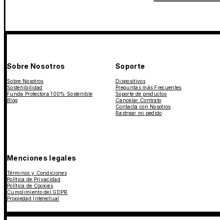
Sobre Nosotros
Soporte
Sobre Nosotros
Dispositivos
Sostenibilidad
Preguntas más Frecuentes
Funda Protectora 100% Sostenible
Soporte de productos
Blog
Cancelar Contrato
Contacta con Nosotros
Rastrear mi pedido
Menciones legales
Términos y Condiciones
Política de Privacidad
Política de Cookies
Cumplimiento del GDPR
Propiedad Intelectual