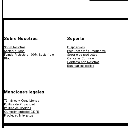
Sobre Nosotros
Soporte
Sobre Nosotros
Dispositivos
Sostenibilidad
Preguntas más Frecuentes
Funda Protectora 100% Sostenible
Soporte de productos
Blog
Cancelar Contrato
Contacta con Nosotros
Rastrear mi pedido
Menciones legales
Términos y Condiciones
Política de Privacidad
Política de Cookies
Cumplimiento del GDPR
Propiedad Intelectual